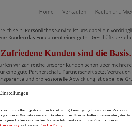
ern uns um Sie und beraten, informieren und begleiten
Home
Verkaufen
Kaufen und Mie
Gemeinsam erfolgreich.
ich sein. Persönliches Service ist uns dabei ein vordringl
ene Kunden das Fundament einer guten Geschäftsbeziehu
Zufriedene Kunden sind die Basis.
rfen wir zahlreiche unserer Kunden schon über mehrere 
r eine gute Partnerschaft. Partnerschaft setzt Vertrauen
ransparente und professionelle Abwicklung ist dabei die 
Einstellungen
n auf Basis Ihrer (jederzeit widerrufbaren) Einwilligung Cookies zum Zweck der
ng unserer Website sowie zur Analyse Ihres Userverhaltens verwenden, die da
zogene Daten verarbeiten. Nähere Informationen finden Sie in unserer
tzerklärung
und unserer
Cookie Policy
.