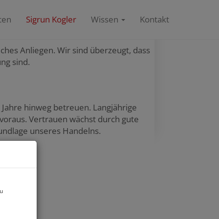
 Sie beim Verkauf
ten
Sigrun Kogler
Wissen
Kontakt
iches Anliegen. Wir sind überzeugt, dass
ng sind.
Jahre hinweg betreuen. Langjährige
 voraus. Vertrauen wächst durch gute
Grundlage unseres Handelns.
zu