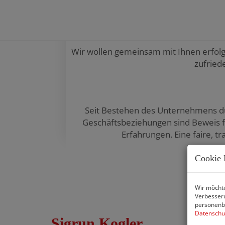
Kunden. Wir kümm
Wir wollen gemeinsam mit Ihnen erfolgre
zufried
Seit Bestehen des Unternehmens dü
Geschäftsbeziehungen sind Beweis fü
Erfahrungen. Eine faire, t
Cookie 
Wir möchte
Verbesseru
personenbe
Datenschu
Sigrun Kogler