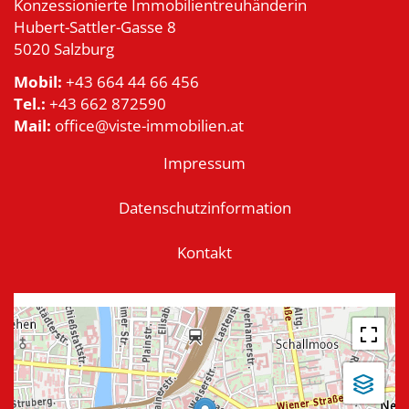
Konzessionierte Immobilientreuhänderin
Hubert-Sattler-Gasse 8
5020 Salzburg
Mobil:
+43 664 44 66 456
Tel.:
+43 662 872590
Mail:
office@viste-immobilien.at
Impressum
Datenschutzinformation
Kontakt